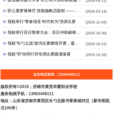
[2026-04-12]
匠心逐梦展锋芒 技能扬帆启新程 ——华夏职业学校2026年3月春季高考技能考试出征纪实
[2026-03-14]
我校举行“青春强音 时代有为”演讲比赛
[2025-12-03]
我校举行百日誓师大会：百日冲刺砺锋芒 青春逐梦向未来
[2025-10-30]
我校“长勺之战”拔河比赛燃情开赛，凝心聚力展风采
[2025-10-21]
我校“羽”你同行羽毛球比赛圆满落幕
[2025-10-10]
点击电话咨询：13563448111
版权所有©2019；济南市莱芜华夏职业学校
服务热线手机：13563448111
地址：山东省济南市莱芜区长勺北路书香美域对过（新市医院
北100米）