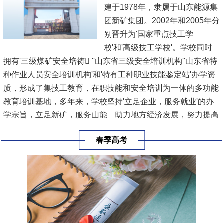
建于1978年，隶属于山东能源集
团新矿集团。2002年和2005年分
别晋升为'国家重点技工学
校'和'高级技工学校'。学校同时
拥有'三级煤矿安全培祷 ''山东省三级安全培训机构''山东省特
种作业人员安全培训机构'和'特有工种职业技能鉴定站'办学资
质，形成了集技工教育，在职技能和安全培训为一体的多功能
教育培训基地，多年来，学校坚持'立足企业，服务就业'的办
学宗旨，立足新矿，服务山能，助力地方经济发展，努力提高
技能人才的培养规模和培养质量，已累计向集团公司和社会输
春季高考
出毕业生1.8万余人，培训各类人员20余万人次。
学校于2021...
[查看详情]