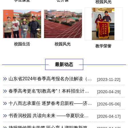
学生课堂
公开课
校园风光
校园风光
校园生活
教学荣誉
最新动态
山东省2024年春季高考报名办法解读（30问）
[2023-11-22]
春季高考更名“职教高考”！本科招生计划扩招7倍，没有高中生竞争，升入本科几率更大！
[2020-04-29]
十八而志承重任 逐梦春考启新程——济南新能源学校隆重举行成人礼暨春考壮行活动
[2026-05-06]
书香润校园 共读向未来 ——华夏职业学校隆重开展第31个世界读书日主题活动
[2026-04-17]
捷报频传圆大学梦 匠心育人谱职教新篇 ——华夏职业学校2026年高职单招录取工作圆满收官