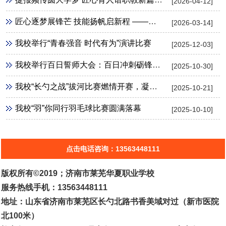
[2026-04-12]
匠心逐梦展锋芒 技能扬帆启新程 ——华夏职业学校2026年3月春季高考技能考试出征纪实
[2026-03-14]
我校举行“青春强音 时代有为”演讲比赛
[2025-12-03]
我校举行百日誓师大会：百日冲刺砺锋芒 青春逐梦向未来
[2025-10-30]
我校“长勺之战”拔河比赛燃情开赛，凝心聚力展风采
[2025-10-21]
我校“羽”你同行羽毛球比赛圆满落幕
[2025-10-10]
点击电话咨询：13563448111
版权所有©2019；济南市莱芜华夏职业学校
服务热线手机：13563448111
地址：山东省济南市莱芜区长勺北路书香美域对过（新市医院
北100米）