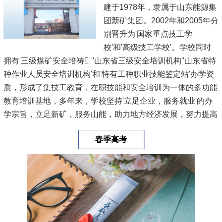
建于1978年，隶属于山东能源集
团新矿集团。2002年和2005年分
别晋升为'国家重点技工学
校'和'高级技工学校'。学校同时
拥有'三级煤矿安全培祷 ''山东省三级安全培训机构''山东省特
种作业人员安全培训机构'和'特有工种职业技能鉴定站'办学资
质，形成了集技工教育，在职技能和安全培训为一体的多功能
教育培训基地，多年来，学校坚持'立足企业，服务就业'的办
学宗旨，立足新矿，服务山能，助力地方经济发展，努力提高
技能人才的培养规模和培养质量，已累计向集团公司和社会输
春季高考
出毕业生1.8万余人，培训各类人员20余万人次。
学校于2021...
[查看详情]