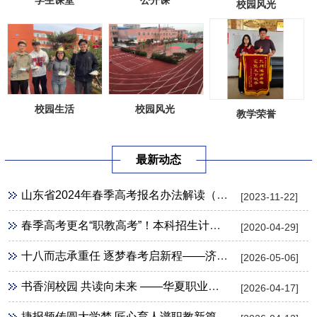
学生课堂
公开课
校园风光
校园风光
校园生活
教学荣誉
最新动态
山东省2024年春季高考报名办法解读（30问）
[2023-11-22]
春季高考更名“职教高考”！本科招生计划扩招7倍，没有高中生竞争，升入本科几率更大！
[2020-04-29]
十八而志承重任 逐梦春考启新程——济南新能源学校隆重举行成人礼暨春考壮行活动
[2026-05-06]
书香润校园 共读向未来 ——华夏职业学校隆重开展第31个世界读书日主题活动
[2026-04-17]
捷报频传圆大学梦 匠心育人谱职教新篇 ——华夏职业学校2026年高职单招录取工作圆满收官