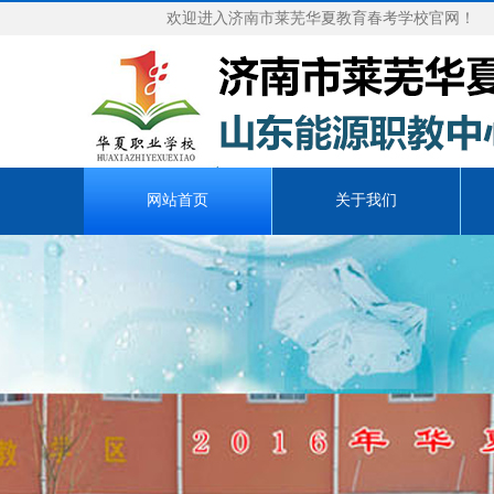
欢迎进入济南市莱芜华夏教育春考学校官网！
网站首页
关于我们