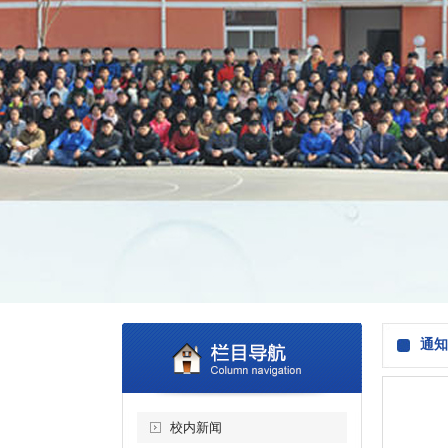
通知
校内新闻