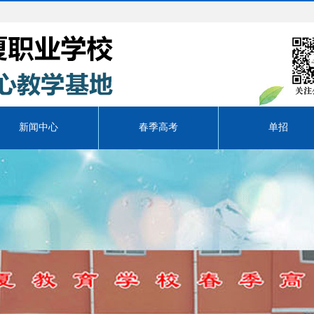
新闻中心
春季高考
单招