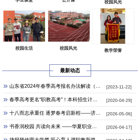
学生课堂
公开课
校园风光
校园风光
校园生活
教学荣誉
最新动态
山东省2024年春季高考报名办法解读（30问）
[2023-11-22]
春季高考更名“职教高考”！本科招生计划扩招7倍，没有高中生竞争，升入本科几率更大！
[2020-04-29]
十八而志承重任 逐梦春考启新程——济南新能源学校隆重举行成人礼暨春考壮行活动
[2026-05-06]
书香润校园 共读向未来 ——华夏职业学校隆重开展第31个世界读书日主题活动
[2026-04-17]
捷报频传圆大学梦 匠心育人谱职教新篇 ——华夏职业学校2026年高职单招录取工作圆满收官