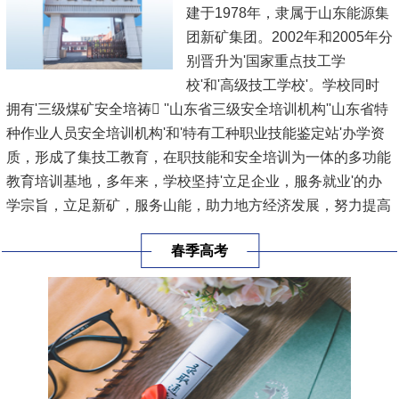
建于1978年，隶属于山东能源集
团新矿集团。2002年和2005年分
别晋升为'国家重点技工学
校'和'高级技工学校'。学校同时
拥有'三级煤矿安全培祷 ''山东省三级安全培训机构''山东省特
种作业人员安全培训机构'和'特有工种职业技能鉴定站'办学资
质，形成了集技工教育，在职技能和安全培训为一体的多功能
教育培训基地，多年来，学校坚持'立足企业，服务就业'的办
学宗旨，立足新矿，服务山能，助力地方经济发展，努力提高
技能人才的培养规模和培养质量，已累计向集团公司和社会输
春季高考
出毕业生1.8万余人，培训各类人员20余万人次。
学校于2021...
[查看详情]