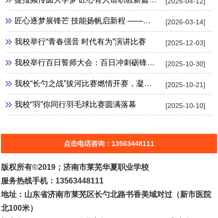
[2026-04-12]
匠心逐梦展锋芒 技能扬帆启新程 ——华夏职业学校2026年3月春季高考技能考试出征纪实
[2026-03-14]
我校举行“青春强音 时代有为”演讲比赛
[2025-12-03]
我校举行百日誓师大会：百日冲刺砺锋芒 青春逐梦向未来
[2025-10-30]
我校“长勺之战”拔河比赛燃情开赛，凝心聚力展风采
[2025-10-21]
我校“羽”你同行羽毛球比赛圆满落幕
[2025-10-10]
点击电话咨询：13563448111
版权所有©2019；济南市莱芜华夏职业学校
服务热线手机：13563448111
地址：山东省济南市莱芜区长勺北路书香美域对过（新市医院
北100米）