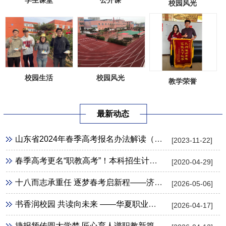
学生课堂
公开课
校园风光
校园风光
校园生活
教学荣誉
最新动态
山东省2024年春季高考报名办法解读（30问）
[2023-11-22]
春季高考更名“职教高考”！本科招生计划扩招7倍，没有高中生竞争，升入本科几率更大！
[2020-04-29]
十八而志承重任 逐梦春考启新程——济南新能源学校隆重举行成人礼暨春考壮行活动
[2026-05-06]
书香润校园 共读向未来 ——华夏职业学校隆重开展第31个世界读书日主题活动
[2026-04-17]
捷报频传圆大学梦 匠心育人谱职教新篇 ——华夏职业学校2026年高职单招录取工作圆满收官