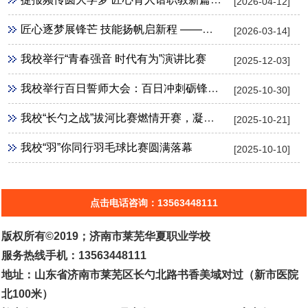
[2026-04-12]
匠心逐梦展锋芒 技能扬帆启新程 ——华夏职业学校2026年3月春季高考技能考试出征纪实
[2026-03-14]
我校举行“青春强音 时代有为”演讲比赛
[2025-12-03]
我校举行百日誓师大会：百日冲刺砺锋芒 青春逐梦向未来
[2025-10-30]
我校“长勺之战”拔河比赛燃情开赛，凝心聚力展风采
[2025-10-21]
我校“羽”你同行羽毛球比赛圆满落幕
[2025-10-10]
点击电话咨询：13563448111
版权所有©2019；济南市莱芜华夏职业学校
服务热线手机：13563448111
地址：山东省济南市莱芜区长勺北路书香美域对过（新市医院
北100米）