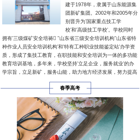
建于1978年，隶属于山东能源集
团新矿集团。2002年和2005年分
别晋升为'国家重点技工学
校'和'高级技工学校'。学校同时
拥有'三级煤矿安全培祷 ''山东省三级安全培训机构''山东省特
种作业人员安全培训机构'和'特有工种职业技能鉴定站'办学资
质，形成了集技工教育，在职技能和安全培训为一体的多功能
教育培训基地，多年来，学校坚持'立足企业，服务就业'的办
学宗旨，立足新矿，服务山能，助力地方经济发展，努力提高
技能人才的培养规模和培养质量，已累计向集团公司和社会输
春季高考
出毕业生1.8万余人，培训各类人员20余万人次。
学校于2021...
[查看详情]